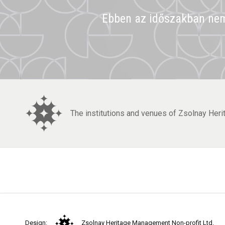
Ebben az időszakban nem 
The institutions and venues of Zsolnay Her
Design:
Zsolnay Heritage Management Non-profit Ltd.