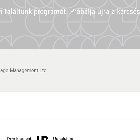
találtunk programot. Próbálja újra a keresé
itage Management Ltd:
Development:
Upsolution