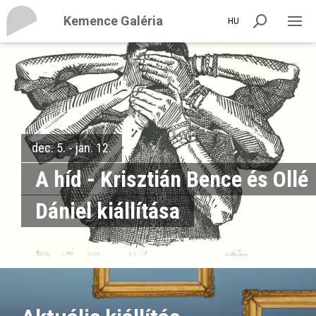
Kemence Galéria
HU
dec. 5. - jan. 12.
A híd - Krisztián Bence és Ollé
Dániel kiállítása